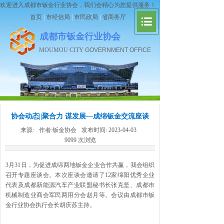
欢迎进入成都市钣金行业协会，我们会精心为您提供服务！
首页
|
市经信局
|
市民政局
|
省商务厅
成都市钣金行业协会
MOUMOU CITY
GOVERNMENT OFFICE
协会动态||聚合力 谋发展—成绵钣金交流座谈
来源:
作者:
钣金协会
发布时间:
2023-04-03
9099
次浏览
3月31日，为促进成绵两地钣金企业合作共赢，我会组织
召开专题座谈会。本次座谈会邀请了12家绵阳优秀企业
代表及成都新能源汽车产业联盟秘书长张克坚、成都市
机械制造业商会军民两用分会赵月等。会议由成都市钣
金行业协会执行会长胡庆苏主持。