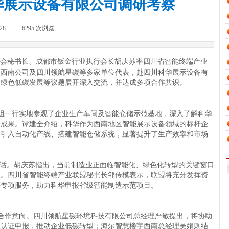
华展示设备有限公司调研考察
28
|
6295
次浏览
|
会秘书长、成都市钣金行业执行会长胡庆苏率四川省智能终端产业
局西南公司及四川领航星碳等多家单位代表，赴四川科华展示设备有
、绿色低碳发展等议题展开深入交流，并达成多项合作共识。
组一行实地参观了企业生产车间及智能仓储示范基地，深入了解科华
新成果。谭建全介绍，科华作为西南地区智能展示设备领域的标杆企
过引入自动化产线、搭建智能仓储系统，显著提升了生产效率和市场
对话。胡庆苏指出，当前制造业正面临智能化、绿色化转型的关键窗口
考。四川省智能终端产业联盟秘书长邹传模表示，联盟将充分发挥资
等专项服务，助力科华申报省级智能制造示范项目。
合作意向。四川领航星碳环境科技有限公司总经理严敏提出，将协助
及认证申报，推动企业低碳转型；海尔智慧楼宇西南总经理吴娟则结