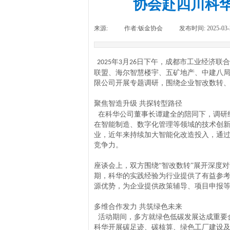
协会赴四川科
来源:
|
作者:
钣金协会
|
发布时间:
2025-03-
年
月
日下午，成都市工业经济联合
2025
3
26
联盟、海尔智慧楼宇、五矿地产、中建八
限公司开展专题调研，围绕企业智改数转
聚焦智造升级 共探转型路径
在科华公司董事长谭建全的陪同下，调研
在智能制造、数字化管理等领域的技术创
业，近年来持续加大智能化改造投入，通
竞争力。
座谈会上，双方围绕
“智改数转”展开深度
期，科华的实践经验为行业提供了有益参
源优势，为企业提供政策辅导、项目申报
多维合作发力 共筑绿色未来
活动期间，多方就绿色低碳发展达成重要
科华开展碳足迹、碳核算、绿色工厂建设