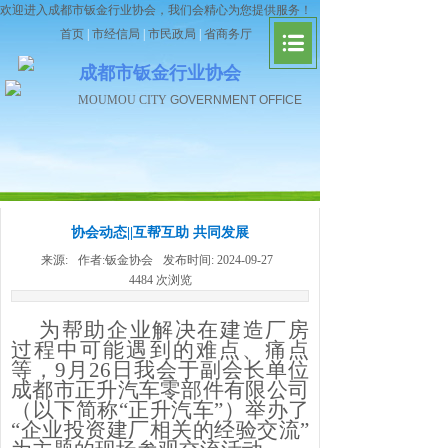
欢迎进入成都市钣金行业协会，我们会精心为您提供服务！
首页
|
市经信局
|
市民政局
|
省商务厅
成都市钣金行业协会
MOUMOU CITY
GOVERNMENT OFFICE
协会动态||互帮互助 共同发展
来源:
作者:
钣金协会
发布时间:
2024-09-27
4484
次浏览
为
帮助企业解决在建造厂房
过程中可能遇到的难点、痛点
等，
9月26日我会于副会长单位
成都市正升汽车零部件有限公司
（以下简称“正升汽车”）
举办
了
“企业投资建厂相关的经验交流”