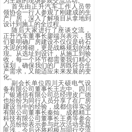
为主题的现场参观交流活动。
首先由正升汽车工作人员带
领协会一行人参观了刚建成的生
产厂房，深入了解项目从拿地到
设计到施工的全过程。
随后大家进行了座谈交流，
正升汽车董事长廖端兴表示，我
们要明确厂房建设不仅仅是砖石
水泥的堆砌，更是战略规划的体
现。从选址到设计，从施工到验
收，每一个环节都需要我们精心
谋划，确保我们的厂房既符合生
产需求，又能适应未来发展的变
化。
副会长单位四川天硕电气设
备有限公司董事长王志中、四川
广银通信有限公司总经理皮广德
也纷纷为同行人员分享了在厂房
建设当中的经验，成都信得实业
有限公司董事长秦灿、成都精工
科技有限公司董事长王勇等参会
人员纷纷表示参与此次活动受益
匪浅，今后还将积极与同行交流