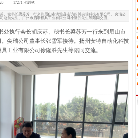
26
|
17271
次浏览
|
胡庆苏、秘书长梁苏芳一行来到眉山市洪雅县走访四川尖瑞科技有限公司。尖瑞公
司赵航先生、广州市启泰模具工业有限公司徐隆胜先生等陪同交流。
秘书处执行会长胡庆苏、秘书长梁苏芳一行来到眉山市
司。尖瑞公司
董事长
张雪军接待。扬州安特自动化科技
模具工业有限公司徐隆胜
先生
等陪同
交流
。