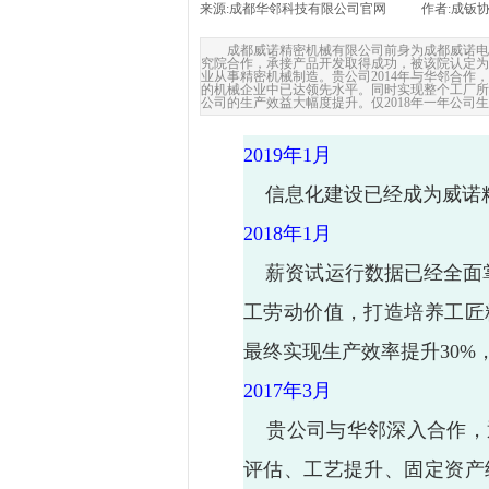
来源:
成都华邻科技有限公司官网
|
作者:
成钣
成都威诺精密机械有限公司前身为成都威诺电子
究院合作，承接产品开发取得成功，被该院认定为
业从事精密机械制造。贵公司2014年与华邻合作，
的机械企业中已达领先水平。同时实现整个工厂所
公司的生产效益大幅度提升。仅2018年一年公司
2019
年
1
月
信息化建设已经成为威诺
2018
年
1
月
薪资试运行数据已经全面掌
工劳动价值，打造培养工匠
最终实现生产效率提升30%
2017
年
3
月
贵公司与华邻深入合作，
评估、工艺提升、固定资产