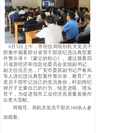
6
月
5
日上午，市经信局组织机关党员干
部集中观看部分省管干部违纪违法典型案
件警示录Ⅱ《蒙尘的初心》。通过观看四
川省原经济和信息化委员会党组副书记、
副主任伍丕光，广安市委原副书记严春风
等人违纪违法典型案件警示录，教育广大
党员干部牢记自己的党员身份，时刻用纪
律尺子丈量自己的行为，锐意进取、埋头
苦干，为促进我市工业经济高质量发展作
出更大贡献。
局领导、局机关党员干部共
160
余人参
加观看。