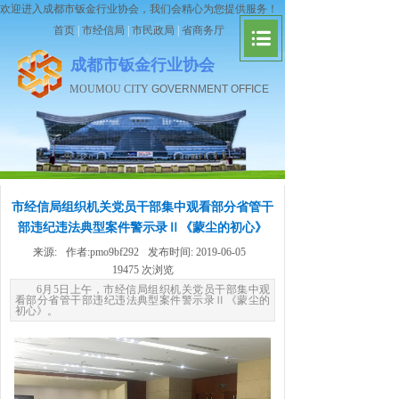
欢迎进入成都市钣金行业协会，我们会精心为您提供服务！
首页
|
市经信局
|
市民政局
|
省商务厅
成都市钣金行业协会
MOUMOU CITY
GOVERNMENT OFFICE
市经信局组织机关党员干部集中观看部分省管干
部违纪违法典型案件警示录Ⅱ《蒙尘的初心》
来源:
作者:
pmo9bf292
发布时间:
2019-06-05
19475
次浏览
6月5日上午，市经信局组织机关党员干部集中观
看部分省管干部违纪违法典型案件警示录Ⅱ《蒙尘的
初心》。